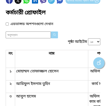
আপনার মতামত প্রদান করুন
কর্মচারী প্রোফাইল
এডভান্সড অপশনগুলো দেখান
পৃষ্ঠা আইটেম
নং
নাম
পদবি
১
মোহাম্মদ তোফাজ্জল হোসেন
অফিস সহ
২
আরিফুল ইসলাম তুহিন
কার্য সহক
৩
আবুল হাসেম
অফিস সহ
কাম কম্পি