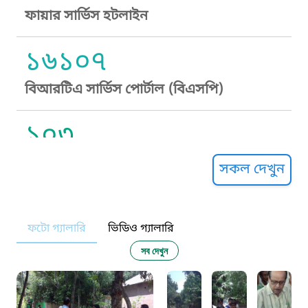
ফায়ার সার্ভিস হটলাইন
১৬১০৭
বিআরটিএ সার্ভিস পোর্টাল (বিএসপি)
১০৩
সুপ্রীম কোর্ট হেল্পলাইন
সকল দেখুন
১০৯
ফটো গ্যালারি
ভিডিও গ্যালারি
নারী ও শিশু নির্যাতন প্রতিরোধ
সব দেখুন
১০৬