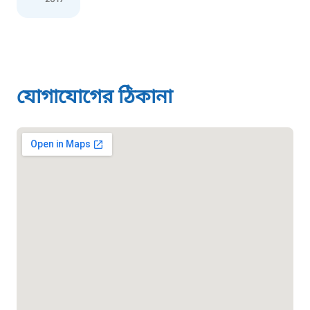
০১৯০৮৮৮৮৮৮৮
মাদকদ্রব্য নিয়ন্ত্রণ হটলাইন
যোগাযোগের ঠিকানা
১৬১১৩
জরুরী অভ্যন্তরীণ নৌ-পরিবহন হটলাইন
১৬৪৪৫
পাসপোর্ট বাতায়ন হটলাইন
১৬১৭১
বাংলাদেশ মুক্তিযোদ্ধা কল্যাণ ট্রাস্ট