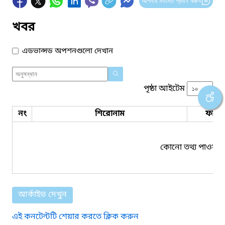
আপনার মতামত প্রদান করুন
খবর
এডভান্সড অপশনগুলো দেখান
পৃষ্ঠা আইটেম
নং
শিরোনাম
ফাইল
কোনো তথ্য পাওয়া য
আর্কাইভ দেখুন
এই কনটেন্টটি শেয়ার করতে ক্লিক করুন